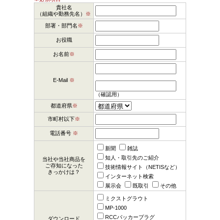
貴社名
（組織や勤務先名）
※
部署・部門名
※
お役職
お名前
※
E-Mail
※
（確認用）
都道府県
※
市町村以下
※
電話番号
※
新聞
雑誌
知人・取引先のご紹介
当社や当社商品を
ご存知になった
技術情報サイト（NETISなど）
きっかけは？
インターネット検索
展示会
既取引
その他
ミクストグラウト
MP-1000
RCCパッカープラグ
ダウンロード